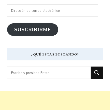
Dirección
de
correo
SUSCRIBIRME
electrónico
¿QUÉ ESTÁS BUSCANDO?
¿Buscas
algo?