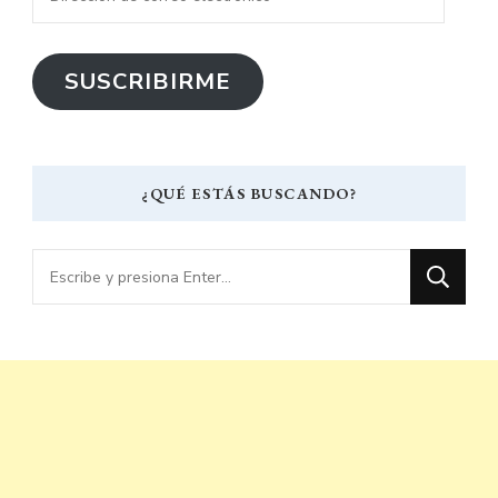
de
correo
SUSCRIBIRME
electrónico
¿QUÉ ESTÁS BUSCANDO?
¿Buscas
algo?