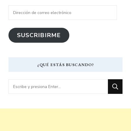
Dirección
de
correo
SUSCRIBIRME
electrónico
¿QUÉ ESTÁS BUSCANDO?
¿Buscas
algo?