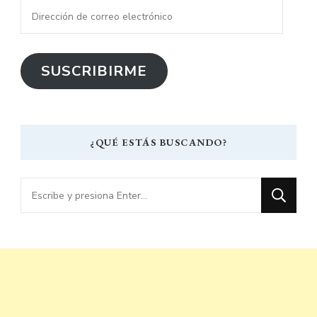
Dirección
de
correo
SUSCRIBIRME
electrónico
¿QUÉ ESTÁS BUSCANDO?
¿Buscas
algo?