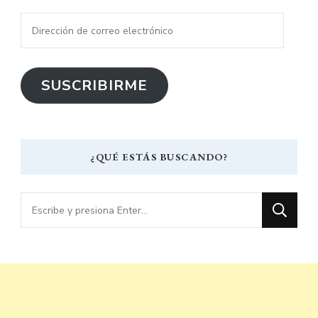
Dirección
de
correo
SUSCRIBIRME
electrónico
¿QUÉ ESTÁS BUSCANDO?
¿Buscas
algo?