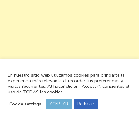
En nuestro sitio web utilizamos cookies para brindarte la
experiencia más relevante al recordar tus preferencias y
visitas recurrentes. Al hacer clic en "Aceptar", consientes el
uso de TODAS las cookies.
Cookie settings
ACEPTAR
Rechazar
© Copyright 2026
Cocinando y olé
. Todos los derechos
reservados.
Vilva | Desarrollado por
Blossom
Themes
.Funciona con
WordPress
.