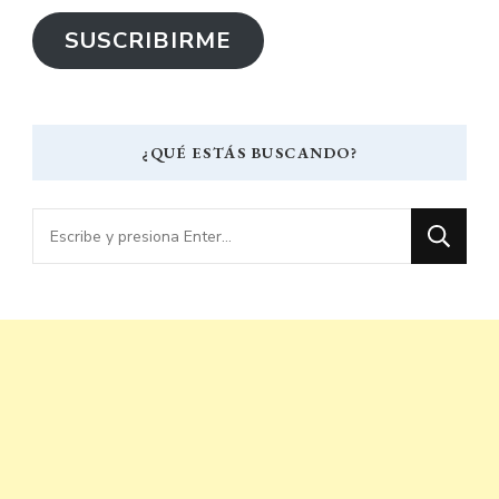
correo
SUSCRIBIRME
electrónico
¿QUÉ ESTÁS BUSCANDO?
¿Buscas
algo?