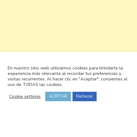
En nuestro sitio web utilizamos cookies para brindarte la
experiencia más relevante al recordar tus preferencias y
visitas recurrentes. Al hacer clic en "Aceptar", consientes el
uso de TODAS las cookies.
Cookie settings
ACEPTAR
Rechazar
© Copyright 2026
Cocinando y olé
. Todos los derechos
reservados.
Vilva | Desarrollado por
Blossom
Themes
.Funciona con
WordPress
.