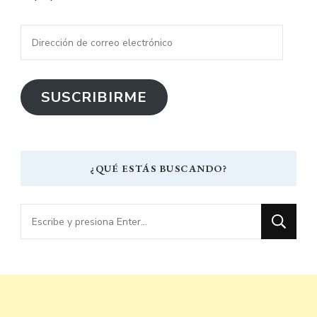
Dirección
de
correo
SUSCRIBIRME
electrónico
¿QUÉ ESTÁS BUSCANDO?
¿Buscas
algo?