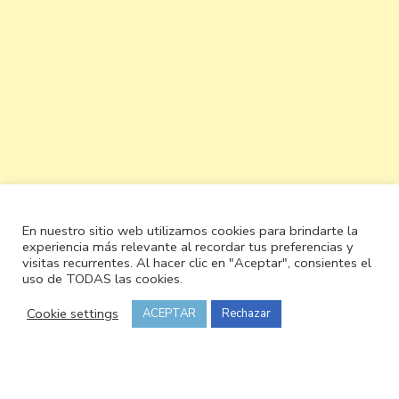
En nuestro sitio web utilizamos cookies para brindarte la
experiencia más relevante al recordar tus preferencias y
visitas recurrentes. Al hacer clic en "Aceptar", consientes el
uso de TODAS las cookies.
Cookie settings
ACEPTAR
Rechazar
© Copyright 2026
Cocinando y olé
. Todos los derechos
reservados.
Vilva | Desarrollado por
Blossom