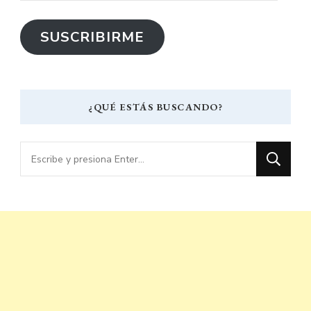
correo
SUSCRIBIRME
electrónico
¿QUÉ ESTÁS BUSCANDO?
¿Buscas
algo?