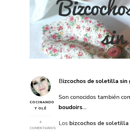
B
izcochos de soletilla sin
Son conocidos también c
COCINANDO
boudoirs
…
Y OLÉ
Los
bizcochos de soletilla
4
COMENTARIOS