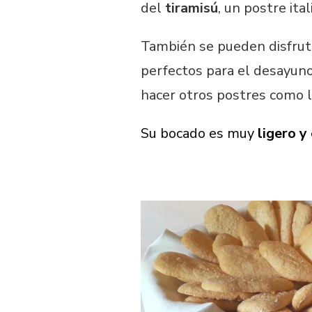
del
tiramisú
, un postre ital
EN
BIZCOCHOS
DE
También se pueden disfruta
SOLETILLA
perfectos para el desayuno
SIN
GLUTEN
hacer otros postres como la
Su bocado es muy
ligero y