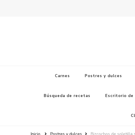
Carnes
Postres y dulces
Búsqueda de recetas
Escritorio de
C
Inicio
Postres y dulces
Bizcochos de soletilla 