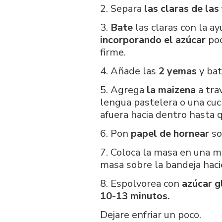
2. Separa
las
claras de las
3.
Bate
las claras con la a
incorporando el azúcar
poc
firme.
4. Añade las
2 yemas
y bat
5. Agrega
la maizena
a tra
lengua pastelera o una cu
afuera hacia dentro hasta 
6. Pon
papel de hornear
so
7. Coloca la masa en una m
masa sobre la bandeja hacie
8. Espolvorea con
azúcar g
10-13 minutos.
Dejare enfriar un poco.