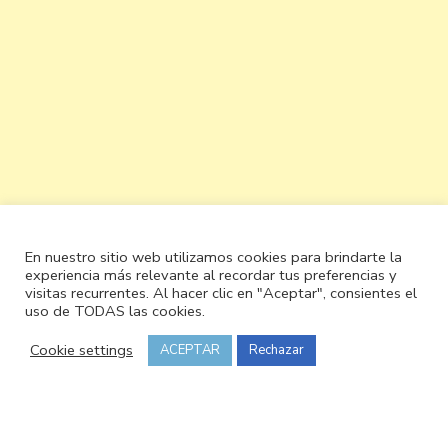
En nuestro sitio web utilizamos cookies para brindarte la
experiencia más relevante al recordar tus preferencias y
visitas recurrentes. Al hacer clic en "Aceptar", consientes el
uso de TODAS las cookies.
Cookie settings
ACEPTAR
Rechazar
© Copyright 2026
Cocinando y olé
. Todos los derechos
reservados.
Vilva | Desarrollado por
Blossom