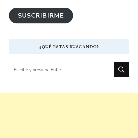
correo
SUSCRIBIRME
electrónico
¿QUÉ ESTÁS BUSCANDO?
¿Buscas
algo?