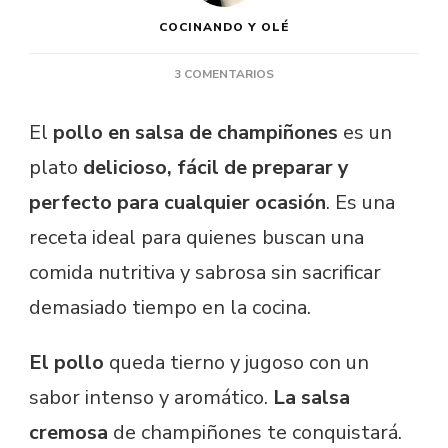
COCINANDO Y OLÉ
EN
3 COMENTARIOS
POLLO
EN
El
pollo en salsa de champiñones
es un
SALSA
DE
plato
delicioso, fácil de preparar y
CHAMPIÑONES
perfecto para cualquier ocasión
. Es una
receta ideal para quienes buscan una
comida nutritiva y sabrosa sin sacrificar
demasiado tiempo en la cocina.
El pollo
queda tierno y jugoso con un
sabor intenso y aromático.
La salsa
cremosa
de champiñones te conquistará.