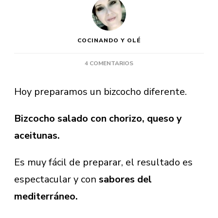
COCINANDO Y OLÉ
EN
4 COMENTARIOS
BIZCOCHO
SALADO
Hoy preparamos un bizcocho diferente.
CON
CHORIZO,
QUESO
Bizcocho salado con chorizo, queso y
Y
aceitunas.
ACEITUNAS
Es muy fácil de preparar, el resultado es
espectacular y con
sabores del
mediterráneo.